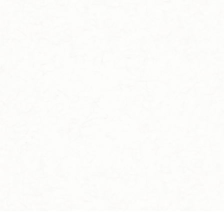
イケメン戦国 時をかける恋 -永縁-