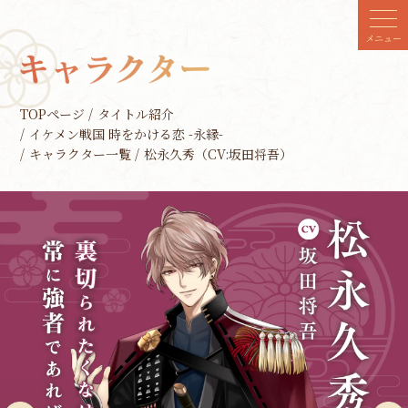
メニュー
TOPページ
タイトル紹介
イケメン戦国 時をかける恋 -永縁-
キャラクター一覧
松永久秀（CV:坂田将吾）