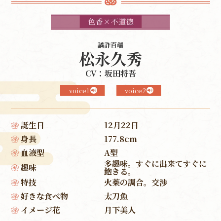
譎詐百端
松永久秀
CV：坂田将吾
voice1
voice2
誕生日
12月22日
身長
177.8cm
血液型
A型
多趣味。すぐに出来てすぐに
趣味
飽きる。
特技
火薬の調合。交渉
好きな食べ物
太刀魚
イメージ花
月下美人