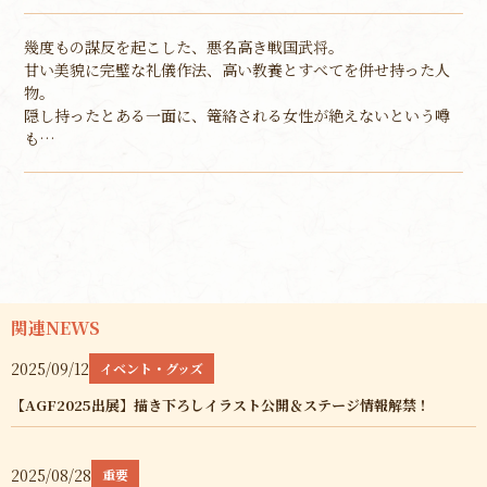
幾度もの謀反を起こした、悪名高き戦国武将。
甘い美貌に完璧な礼儀作法、高い教養とすべてを併せ持った人
物。
隠し持ったとある一面に、篭絡される女性が絶えないという噂
も…
関連NEWS
2025/09/12
イベント・グッズ
【AGF2025出展】描き下ろしイラスト公開＆ステージ情報解禁！
2025/08/28
重要