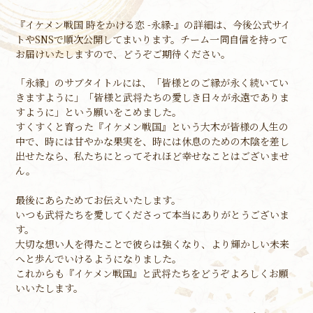
『イケメン戦国 時をかける恋 -永縁-』の詳細は、今後公式サイ
トやSNSで順次公開してまいります。チーム一同自信を持って
お届けいたしますので、どうぞご期待ください。
「永縁」のサブタイトルには、「皆様とのご縁が永く続いてい
きますように」「皆様と武将たちの愛しき日々が永遠でありま
すように」という願いをこめました。
すくすくと育った『イケメン戦国』という大木が皆様の人生の
中で、時には甘やかな果実を、時には休息のための木陰を差し
出せたなら、私たちにとってそれほど幸せなことはございませ
ん。
最後にあらためてお伝えいたします。
いつも武将たちを愛してくださって本当にありがとうございま
す。
大切な想い人を得たことで彼らは強くなり、より輝かしい未来
へと歩んでいけるようになりました。
これからも『イケメン戦国』と武将たちをどうぞよろしくお願
いいたします。