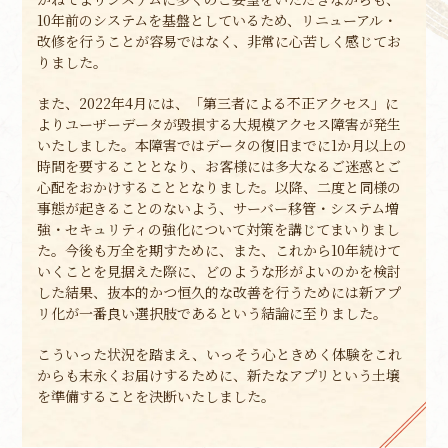
10年前のシステムを基盤としているため、リニューアル・
改修を行うことが容易ではなく、非常に心苦しく感じてお
りました。
また、2022年4月には、「第三者による不正アクセス」に
よりユーザーデータが毀損する大規模アクセス障害が発生
いたしました。本障害ではデータの復旧までに1か月以上の
時間を要することとなり、お客様には多大なるご迷惑とご
心配をおかけすることとなりました。以降、二度と同様の
事態が起きることのないよう、サーバー移管・システム増
強・セキュリティの強化について対策を講じてまいりまし
た。今後も万全を期すために、また、これから10年続けて
いくことを見据えた際に、どのような形がよいのかを検討
した結果、抜本的かつ恒久的な改善を行うためには新アプ
リ化が一番良い選択肢であるという結論に至りました。
こういった状況を踏まえ、いっそう心ときめく体験をこれ
からも末永くお届けするために、新たなアプリという土壌
を準備することを決断いたしました。