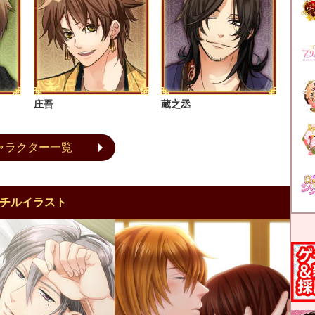
庄吾
蔵之丞
ャラクター一覧
チルイラスト