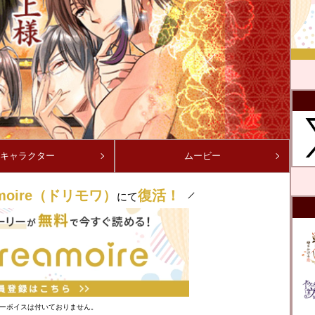
キャラクター
ムービー
amoire（ドリモワ）
復活！
にて
ーボイスは付いておりません。