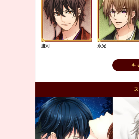
鷹司
永光
キ
ス