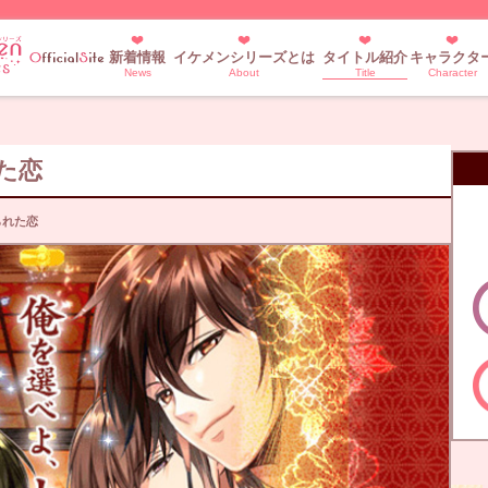
新着情報
イケメンシリーズとは
タイトル紹介
キャラクタ
News
About
Title
Character
た恋
られた恋