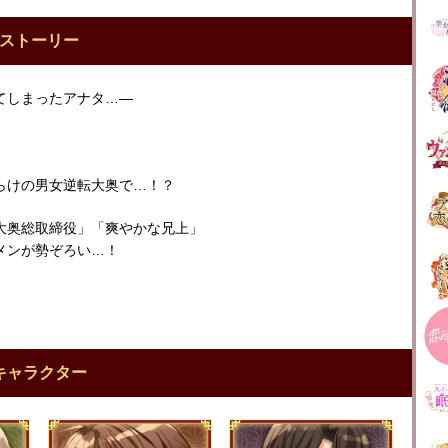
ストーリー
てしまったアナタ…―
らけの男女逆転大奥で…！？
大奥総取締役」「爽やかな兄上」
メンが勢ぞろい…！
キャラクター