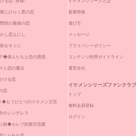
ける恋 -永縁-
イケメンシリーズとは
闇夜にひらく悪の恋
新着情報
と野獣の最後の恋
遊び方
やかし恋えにし
メッセージ
の歌をキミに
プライバシーポリシー
ア◆偉人たちと恋の誘惑
コンテンツ利用ガイドライン
スと恋の魔法
運営会社
かける恋
イケメンシリーズファンクラブ（
の恋
トップ
セス◆もうひとつのイケメン王宮
無料会員登録
中のシンデレラ
ログイン
り姫◆セレブ的贅沢恋愛
禁じられた恋