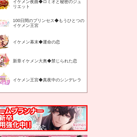
イケメン夜曲◆ロミオと秘密のジュ
リエット
100日間のプリンセス◆もうひとつの
イケメン王宮
イケメン幕末◆運命の恋
新章イケメン大奥◆禁じられた恋
イケメン王宮◆真夜中のシンデレラ