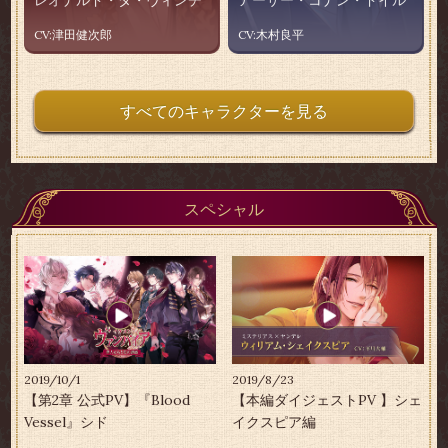
レオナルド・ダ・ヴィンチ
アーサー・コナン・ドイル
CV:津田健次郎
CV:木村良平
すべてのキャラクターを見る
スペシャル
2019/10/1
2019/8/23
【第2章 公式PV】『Blood
【本編ダイジェストPV 】シェ
Vessel』シド
イクスピア編