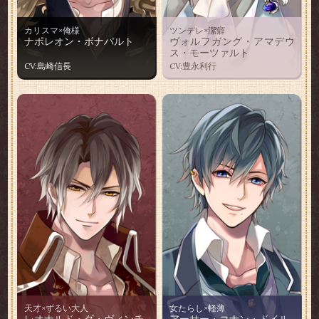
カリスマ×俺様
ツンデレ×潔癖
ナポレオン・ボナパルト
ヴォルフガング・アマデウ
ス・モーツァルト
CV:島崎信長
CV:豊永利行
天才×ずるい大人
女たらし×軽薄