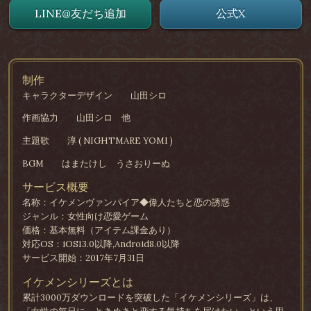
LINE@友だち追加
公式X
制作
キャラクターデザイン
山田シロ
作画協力
山田シロ 他
主題歌
淳 ( NIGHTMARE YOMI )
BGM
はまたけし うさおりーぬ
サービス概要
名称：イケメンヴァンパイア◆偉人たちと恋の誘惑
ジャンル：女性向け恋愛ゲーム
価格：基本無料（アイテム課金あり）
対応OS：iOS13.0以降,Android8.0以降
サービス開始：2017年7月31日
イケメンシリーズとは
累計3000万ダウンロードを突破した「イケメンシリーズ」は、