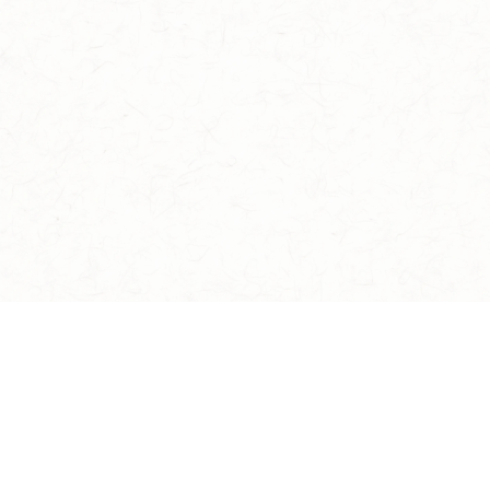
イケメン戦国 時をかける恋 -永縁-
TOP
NEWS
ストーリー
キャラクター