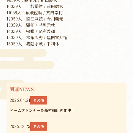
10059人：上杉謙信 / 武田信玄
11059人：猿飛佐助 / 真田幸村
12059人：直江兼続 / 今川義元
13059人：顕如 / 毛利元就
14059人：帰蝶 / 足利義輝
15059人：松永久秀 / 黒田官兵衛
16059人：霧隠才蔵 / 千利休
関連NEWS
2026.04.21
その他
ゲームプランナー＆新卒採用強化中！
2025.12.25
その他