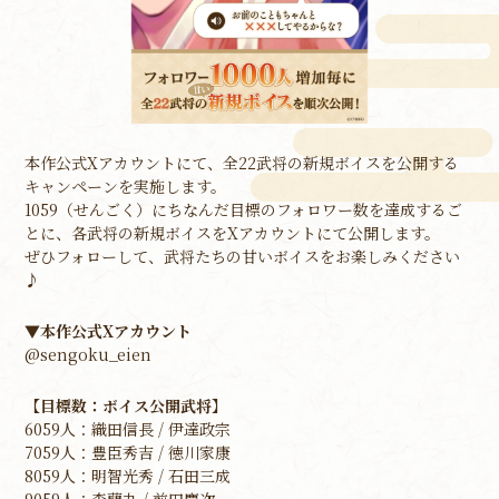
本作公式Xアカウントにて、全22武将の新規ボイスを公開する
キャンペーンを実施します。
1059（せんごく）にちなんだ目標のフォロワー数を達成するご
とに、各武将の新規ボイスをXアカウントにて公開します。
ぜひフォローして、武将たちの甘いボイスをお楽しみください
♪
▼本作公式Xアカウント
@sengoku_eien
【目標数：ボイス公開武将】
6059人：織田信長 / 伊達政宗
7059人：豊臣秀吉 / 徳川家康
8059人：明智光秀 / 石田三成
9059人：森蘭丸 / 前田慶次