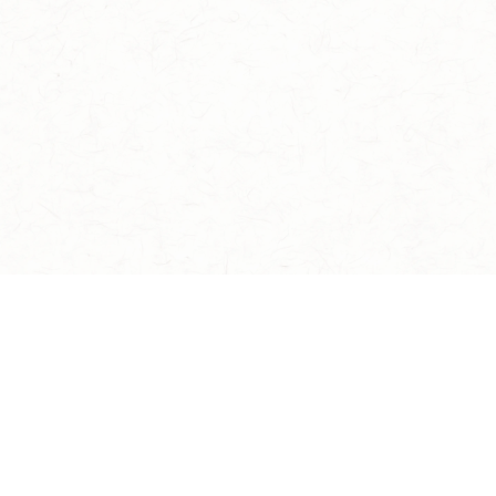
イケメン戦国 時をかける恋 -永縁-
TOP
NEWS
ストーリー
キャラクター
遊び方