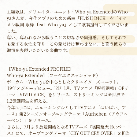
主題歌は、クリエイターユニット・Who-ya ExtendedのWho-
yaさんが、今作アプリのための新曲「FL4SH B4CK」を「イケ
メン戦国-永縁- feat. Who-ya」として歌唱担当してくださいま
した。
奪い、奪われながら戦うことの切なさや緊迫感、そしてそれで
も愛する女性を守り「この愛だけは奪わせない」と誓う彼らの
激情を表現いただいた楽曲です。
【Who-ya Extended PROFILE】
Who-ya Extended（フーヤエクステンデッド）
ボーカル・Who-yaを中心としたクリエイターズユニット。
'19年メジャーデビュー。'21年1月、TVアニメ「呪術廻戦」OPテ
ーマ「VIVID VICE」をリリース、ストリーミングは全世界で
1.2億回再生を超える。
今年5月には、ニューシングルとしてTVアニメ「ばいばい、ア
ース」第2シーズンオープニングテーマ「Aufheben（アウフヘ
ーベン）」をリリース。
さらに、7月より放送開始となるTVアニメ『陰陽廻天 Re:バー
ス』にて、オープニングテーマ「CRY OUT CRY OVER」を担当