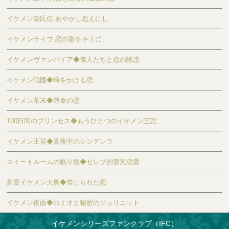
イケメン源氏伝 あやかし恋えにし
イケメンライブ 恋の歌をキミに
イケメンヴァンパイア◆偉人たちと恋の誘惑
イケメン戦国◆時をかける恋
イケメン幕末◆運命の恋
100日間のプリンセス◆もうひとつのイケメン王宮
イケメン王宮◆真夜中のシンデレラ
スイートルームの眠り姫◆セレブ的贅沢恋愛
新章イケメン大奥◆禁じられた恋
イケメン夜曲◆ロミオと秘密のジュリエット
イケメンシリーズファンクラブ（IFC）