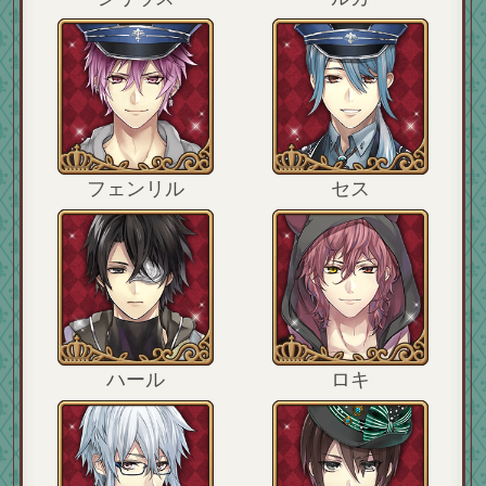
フェンリル
セス
ハール
ロキ