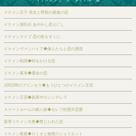
イケメン王子 美女と野獣の最後の恋
イケメン源氏伝 あやかし恋えにし
イケメンライブ 恋の歌をキミに
イケメンヴァンパイア◆偉人たちと恋の誘惑
イケメン戦国◆時をかける恋
イケメン幕末◆運命の恋
100日間のプリンセス◆もうひとつのイケメン王宮
イケメン王宮◆真夜中のシンデレラ
スイートルームの眠り姫◆セレブ的贅沢恋愛
新章イケメン大奥◆禁じられた恋
イケメン夜曲◆ロミオと秘密のジュリエット