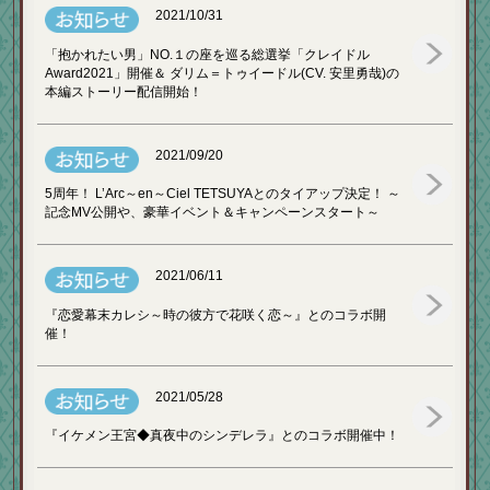
2021/10/31
「抱かれたい男」NO.１の座を巡る総選挙「クレイドル
Award2021」開催＆ ダリム＝トゥイードル(CV. 安里勇哉)の
本編ストーリー配信開始！
2021/09/20
5周年！ L’Arc～en～Ciel TETSUYAとのタイアップ決定！ ～
記念MV公開や、豪華イベント＆キャンペーンスタート～
2021/06/11
『恋愛幕末カレシ～時の彼方で花咲く恋～』とのコラボ開
催！
2021/05/28
『イケメン王宮◆真夜中のシンデレラ』とのコラボ開催中！