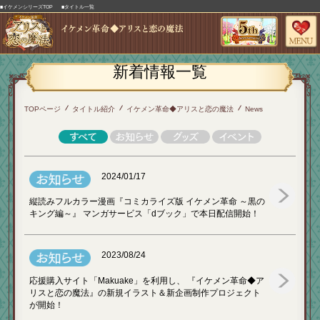
■イケメンシリーズTOP
■タイトル一覧
新着情報一覧
TOPページ
タイトル紹介
イケメン革命◆アリスと恋の魔法
News
2024/01/17
縦読みフルカラー漫画『コミカライズ版 イケメン革命 ～黒の
キング編～』 マンガサービス「dブック」で本日配信開始！
2023/08/24
応援購入サイト「Makuake」を利用し、 『イケメン革命◆ア
リスと恋の魔法』の新規イラスト＆新企画制作プロジェクト
が開始！