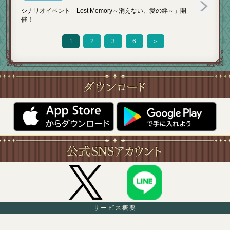
シナリオイベント「Lost Memory～消えない、愛の絆～」開
催！
1
2
3
6
＞
サービス概要