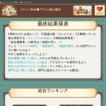
■イケメンシリーズTOP
■タイトル一覧
最終結果発表
1周年のプレ企画として、不思議の国「クレイドル」で1番輝いていた
彼を表彰する「
クレイドルAward
」の最終結果発表！
「総合優勝者」の称号は一体誰の手に…？
そして「
カリスマ部門
」「
知性部門
」「
戦闘力部門
」の３部門でトッ
プに輝いたのは？
今すぐ結果をチェックしよう！
総合優勝に輝いた彼は
…スチル＆手紙をプレゼント♪
総合上位3位までに入った彼は
…アクセサリーを発売するよ☆
総合上位7位までに入った彼は
…グッズ化しちゃう！
部門1位に輝いた彼は
…部門と絡めたストーリーを配信♪
総合ランキング