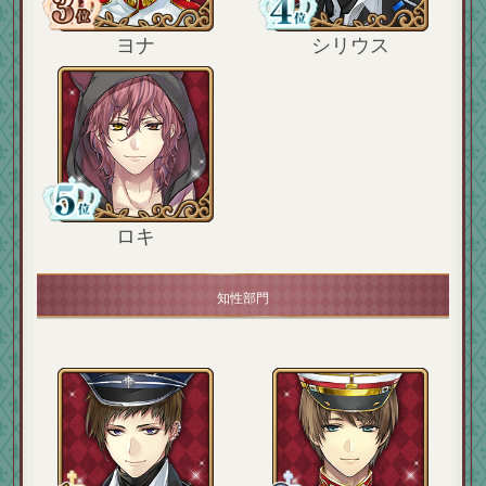
ヨナ
シリウス
ロキ
知性部門