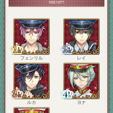
戦闘力部門
フェンリル
レイ
ルカ
ヨナ