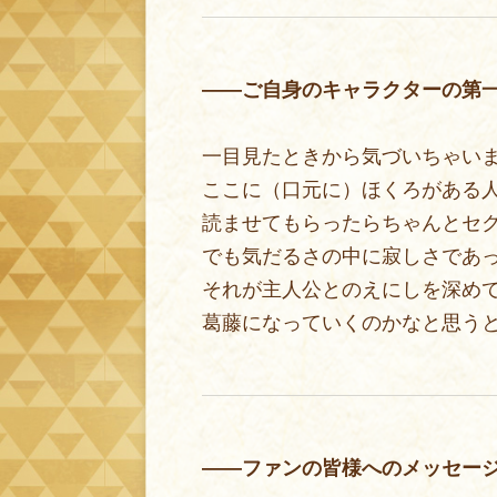
——ご自身のキャラクターの第
一目見たときから気づいちゃい
ここに（口元に）ほくろがある
読ませてもらったらちゃんとセ
でも気だるさの中に寂しさであ
それが主人公とのえにしを深め
葛藤になっていくのかなと思う
——ファンの皆様へのメッセー