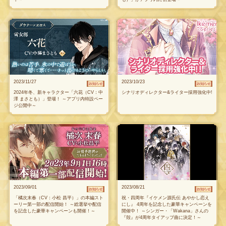
2023/11/27
2023/10/23
2024年冬、新キャラクター「六花（CV：中
シナリオディレクター&ライター採用強化中!
澤 まさとも）」登場！ ～アプリ内特設ペー
ジ公開中～
2023/09/01
2023/08/21
「橘次末春（CV：小松 昌平）」の本編スト
祝・四周年『イケメン源氏伝 あやかし恋え
ーリー第一部の配信開始！ ～総選挙や配信
にし』 4周年を記念した豪華キャンペーンを
を記念した豪華キャンペーンも開催！～
開催中！ ～シンガー・「Wakana」さんの
『殻』が4周年タイアップ曲に決定！～