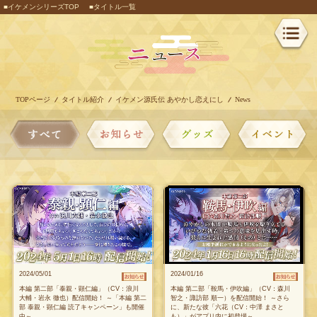
■イケメンシリーズTOP
■タイトル一覧
TOPページ
タイトル紹介
イケメン源氏伝 あやかし恋えにし
News
2024/05/01
2024/01/16
本編 第二部「泰親・顕仁編」（CV：浪川
本編 第二部「鞍馬・伊吹編」（CV：森川
大輔・岩永 徹也）配信開始！ ～「本編 第二
智之・諏訪部 順一）を配信開始！ ～さら
部 泰親・顕仁編 読了キャンペーン」も開催
に、新たな彼「六花（CV：中澤 まさと
中～
も）」がアプリ内に初登場～