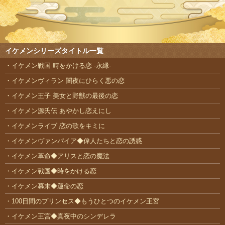
イケメンシリーズタイトル一覧
イケメン戦国 時をかける恋 -永縁-
イケメンヴィラン 闇夜にひらく悪の恋
イケメン王子 美女と野獣の最後の恋
イケメン源氏伝 あやかし恋えにし
イケメンライブ 恋の歌をキミに
イケメンヴァンパイア◆偉人たちと恋の誘惑
イケメン革命◆アリスと恋の魔法
イケメン戦国◆時をかける恋
イケメン幕末◆運命の恋
100日間のプリンセス◆もうひとつのイケメン王宮
イケメン王宮◆真夜中のシンデレラ