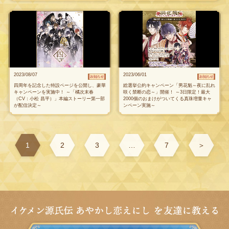
2023/08/07
2023/06/01
四周年を記念した特設ページを公開し、豪華
総選挙公約キャンペーン「男花魁～夜に乱れ
キャンペーンを実施中！ ～「橘次末春
咲く禁断の恋～」開催！ ～3日限定！最大
（CV：小松 昌平）」本編ストーリー第一部
2000個のおまけがついてくる真珠増量キャ
が配信決定～
ンペーン実施～
1
2
3
…
7
＞