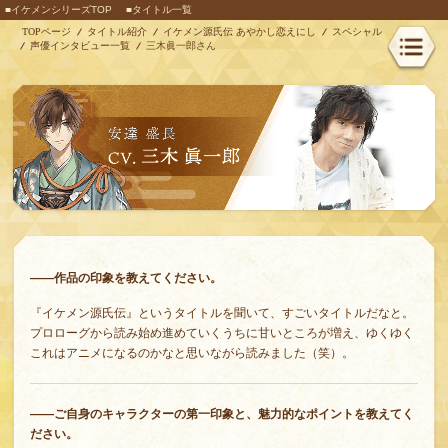
■イケメンシリーズTOP
■タイトル一覧
TOPページ
タイトル紹介
イケメン源氏伝 あやかし恋えにし
スペシャル
声優インタビュー一覧
三木眞一郎さん
――作品の印象を教えてください。
『イケメン源氏伝』というタイトルを聞いて、すごいタイトルだなと。
プロローグから読み始め進めていくうちに甘いところが増え、ゆくゆく
これはアニメになるのかなと思いながら読みました（笑）。
――ご自身のキャラクターの第一印象と、魅力的なポイントを教えてく
ださい。