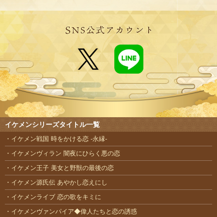
イケメンシリーズタイトル一覧
イケメン戦国 時をかける恋 -永縁-
イケメンヴィラン 闇夜にひらく悪の恋
イケメン王子 美女と野獣の最後の恋
イケメン源氏伝 あやかし恋えにし
イケメンライブ 恋の歌をキミに
イケメンヴァンパイア◆偉人たちと恋の誘惑