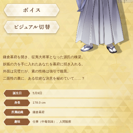
鎌倉幕府を開き、征夷大将軍となった源氏の棟梁。
妖狐の力を手に入れたあなたを幕府に招き入れる。
外面は完璧だが、素の性格は強引で腹黒。
二面性の裏に、ある壮絶な決意を秘めていて……？
誕生日
5月9日
身長
178.0 cm
所属組織
鎌倉幕府
趣味
仕事（中毒気味）、人間観察