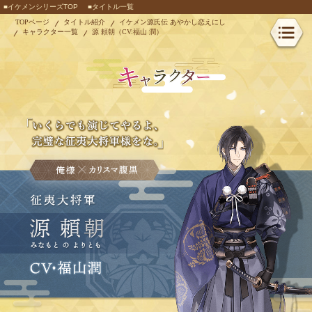
■イケメンシリーズTOP
■タイトル一覧
TOPページ
タイトル紹介
イケメン源氏伝 あやかし恋えにし
キャラクター一覧
源 頼朝（CV:福山 潤）