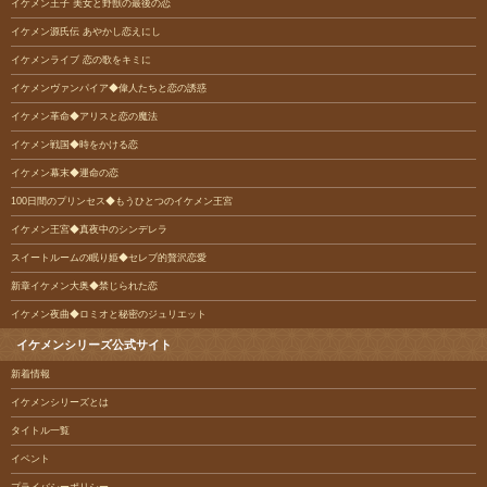
イケメン王子 美女と野獣の最後の恋
イケメン源氏伝 あやかし恋えにし
イケメンライブ 恋の歌をキミに
イケメンヴァンパイア◆偉人たちと恋の誘惑
イケメン革命◆アリスと恋の魔法
イケメン戦国◆時をかける恋
イケメン幕末◆運命の恋
100日間のプリンセス◆もうひとつのイケメン王宮
イケメン王宮◆真夜中のシンデレラ
スイートルームの眠り姫◆セレブ的贅沢恋愛
新章イケメン大奥◆禁じられた恋
イケメン夜曲◆ロミオと秘密のジュリエット
イケメンシリーズ公式サイト
新着情報
イケメンシリーズとは
タイトル一覧
イベント