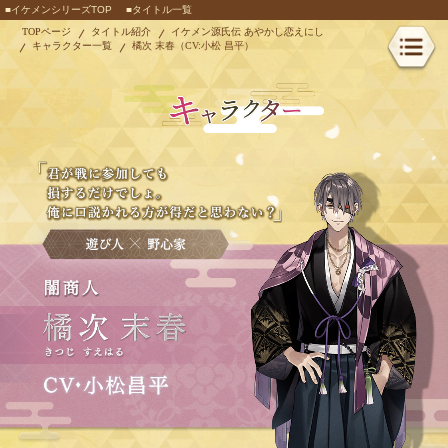
■イケメンシリーズTOP
■タイトル一覧
TOPページ
タイトル紹介
イケメン源氏伝 あやかし恋えにし
キャラクター一覧
橘次 末春（CV:小松 昌平）