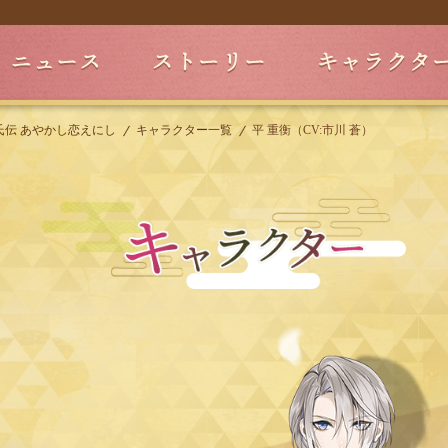
氏伝 あやかし恋えにし
キャラクター一覧
平 重衡（CV:市川 蒼）