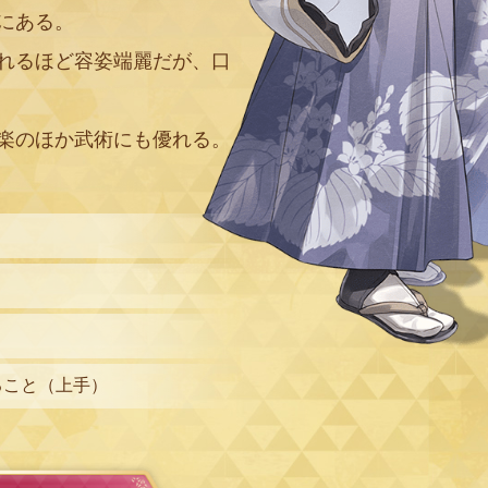
にある。
れるほど容姿端麗だが、口
楽のほか武術にも優れる。
ること（上手）