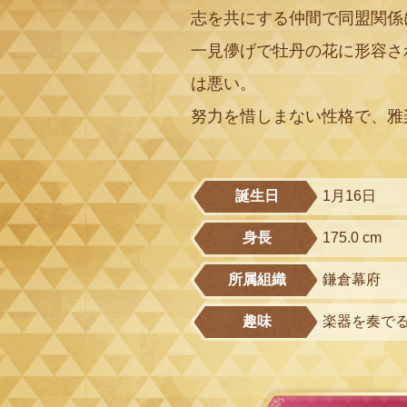
志を共にする仲間で同盟関係
一見儚げで牡丹の花に形容さ
は悪い。
努力を惜しまない性格で、雅
誕生日
1月16日
身長
175.0 cm
所属組織
鎌倉幕府
趣味
楽器を奏で