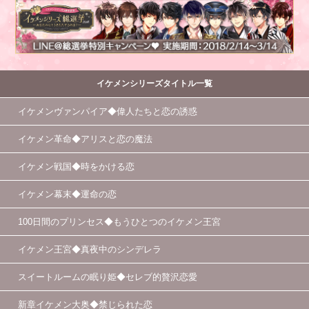
イケメンシリーズタイトル一覧
イケメンヴァンパイア◆偉人たちと恋の誘惑
イケメン革命◆アリスと恋の魔法
イケメン戦国◆時をかける恋
イケメン幕末◆運命の恋
100日間のプリンセス◆もうひとつのイケメン王宮
イケメン王宮◆真夜中のシンデレラ
スイートルームの眠り姫◆セレブ的贅沢恋愛
新章イケメン大奥◆禁じられた恋