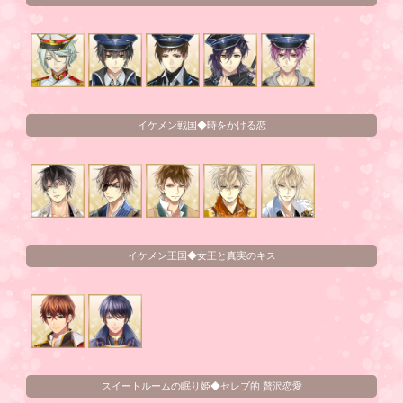
イケメン戦国◆時をかける恋
イケメン王国◆女王と真実のキス
スイートルームの眠り姫◆セレブ的 贅沢恋愛