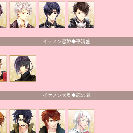
イケメン恋戦◆平清盛
イケメン大奥◆恋の園