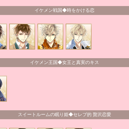
イケメン戦国◆時をかける恋
イケメン王国◆女王と真実のキス
スイートルームの眠り姫◆セレブ的 贅沢恋愛