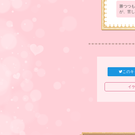
勝つつも
が、苦し
このキャ
イケ