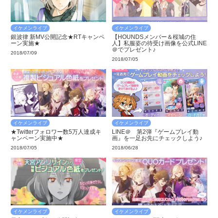
イケメンライブ
イケメンライブ
銀波律 新MV公開記念★RTキャンペ
【HOUNDSメンバー＆桜城の住
ーン実施★
人】私服姿の待受け画像を公式LINE
＠でプレゼント♪
2018/07/09
2018/07/05
イケメンライブ
イケメンライブ
★Twitterフォロワー数5万人達成キ
LINE＠ 第2弾『ゲームプレイ動
ャンペーン実施中★
画』を一足お先にチェックしよう♪
2018/07/05
2018/06/28
イケメンライブ
イケメンライブ