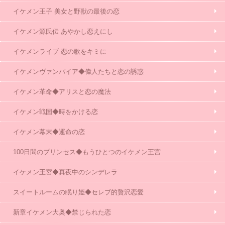
イケメン王子 美女と野獣の最後の恋
イケメン源氏伝 あやかし恋えにし
イケメンライブ 恋の歌をキミに
イケメンヴァンパイア◆偉人たちと恋の誘惑
イケメン革命◆アリスと恋の魔法
イケメン戦国◆時をかける恋
イケメン幕末◆運命の恋
100日間のプリンセス◆もうひとつのイケメン王宮
イケメン王宮◆真夜中のシンデレラ
スイートルームの眠り姫◆セレブ的贅沢恋愛
新章イケメン大奥◆禁じられた恋