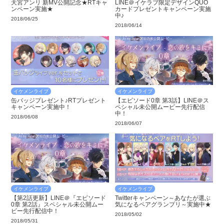
天宮アンリ 新MV公開記念★RTキャ
LINE＠イケラブ限定デザインQUO
ンペーン実施★
カードプレゼントキャンペーン実施
中♪
2018/06/25
2018/06/14
イケメンライブ
イケメンライブ
缶バッジプレゼント♪RTプレゼント
【エピソード0章 第3話】LINE＠ス
キャンペーン実施中！
ペシャル未公開ムービー先行配信
中！
2018/06/08
2018/06/07
イケメンライブ
イケメンライブ
【第2話更新】LINE＠『エピソード
Twitterキャンペーン～あなたが選ぶ
0章 第2話』スペシャル未公開ムー
気になるペアグランプリ～実施中★
ビー先行配信中！
2018/05/02
2018/05/31