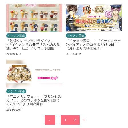
イケメン革命
イケメン革命
『池袋クレープ☆パラダイス』
『イケメン戦国』・『イケメンヴァ
×『イケメン革命◆アリスと恋の魔
ンパイア』とのコラボを3月5日
法』4/21（土）よりコラボ開催
（月）より同時開催！
2018/04/19
2018/03/05
イケメン革命
「アニメガカフェ」・「プリンセス
カフェ」とのコラボを全国9店舗に
て2月17日より順次開催
2018/02/07
＜
1
2
3