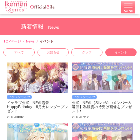
新着情報
News
TOPページ
News
イベント
すべて
お知らせ
グッズ
イベント
イケメンライブ
イケメンライブ
イケラブ公式LINE＠遥音
公式LINE＠【SilverVineメンバー＆
HappyBirthday 8月カレンダープレ
竜胆】私服姿の待受け画像をプレゼ
ゼント！
ント♪
2018/08/02
2018/07/12