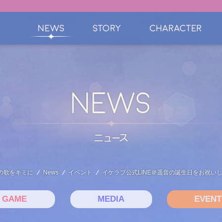
の歌をキミに
News
イベント
イケラブ公式LINE＠遥音の誕生日をお祝いし
GAME
MEDIA
EVENT