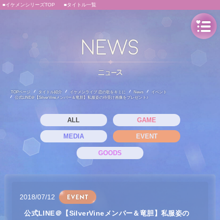
■イケメンシリーズTOP
■タイトル一覧
TOPページ
タイトル紹介
イケメンライブ 恋の歌をキミに
News
イベント
公式LINE＠【SilverVineメンバー＆竜胆】私服姿の待受け画像をプレゼント♪
ALL
GAME
MEDIA
EVENT
GOODS
2018/07/12
公式LINE＠【SilverVineメンバー＆竜胆】私服姿の