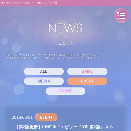
■イケメンシリーズTOP
■タイトル一覧
TOPページ
タイトル紹介
イケメンライブ 恋の歌をキミに
News
イベント
【第2話更新】LINE＠『エピソード0章 第2話』スペシャル未公開ムービー先行配信中！
ALL
GAME
MEDIA
EVENT
GOODS
2018/05/31
【第2話更新】LINE＠『エピソード0章 第2話』スペ