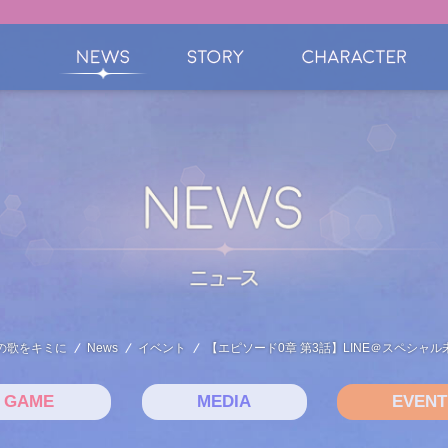
の歌をキミに
News
イベント
【エピソード0章 第3話】LINE＠スペシャ
GAME
MEDIA
EVENT