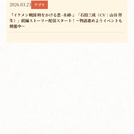
2026.03.23
アプリ
『イケメン戦国 時をかける恋 -永縁-』「石田三成（CV：山谷 祥
生）」続編ストーリー配信スタート！～物語進めようイベントも
開催中～