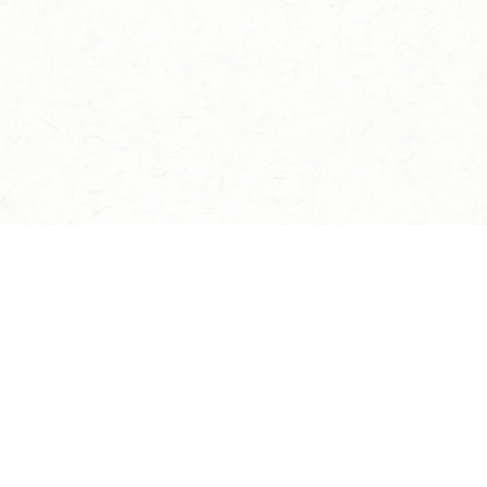
イケメン戦国 時をかける恋 -永縁-
TOP
NEWS
ストーリー
キャラクター
遊び方
用語辞典