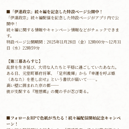
■「伊達政宗」続々編を記念した特設ページ公開中！
「伊達政宗」続々編配信を記念した特設ページがアプリ内で公
開中！
続々編に関する情報やキャンペーン情報などがチェックできま
す。
特設ページ公開期間：2025年11月28日（金）12時00分～12月31
日（水）22時59分
【第三幕あらすじ】
乱世を生き延び、大切な人たちと平穏に過ごしていたあなた。
ある日、元室町幕府将軍、「足利義輝」から『幸運を呼ぶ姫
（あなた）を差し出せ』という書状が届いて……。
高い壁に囲まれた京の都──
彼が支配する『理想郷』の魔の手が忍び寄る。
■フォロー＆RPで色紙が当たる！続々編配信開始記念キャンペ
ーン！