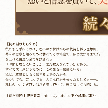
【続々編のあらすじ】
私たちを手招くのは、理不尽な世界からの救済を謳う理想郷。
幕府の思惑を知るために訪れたその箱庭で、私と彼は今まで築
き上げた信念の全てを試される──
「お前と成したいことが、まだ数えきれないほどある。
すべて成し遂げるために、この先も一生傍にいろ」
私は、政宗とともに生きると決めたから。
傷ついても、苦しんでも、大切な何かを失ったとしても──。
乱世の中、揺ぎ無い信念を胸に抱いて、彼の隣に立ち続ける。
【続々編PV】伊達政宗：https://youtu.be/P_OcMBuCRZk