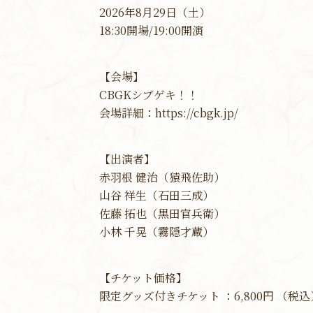
2026年8月29日（土）
18:30開場/19:00開演
【会場】
CBGKシブゲキ！！
会場詳細：
https://cbgk.jp/
【出演者】
赤羽根 健治（猿飛佐助）
山谷 祥生（石田三成）
佐藤 拓也（黒田官兵衛）
小林 千晃（霧隠才蔵）
【チケット価格】
限定グッズ付きチケット ：6,800円 （税込