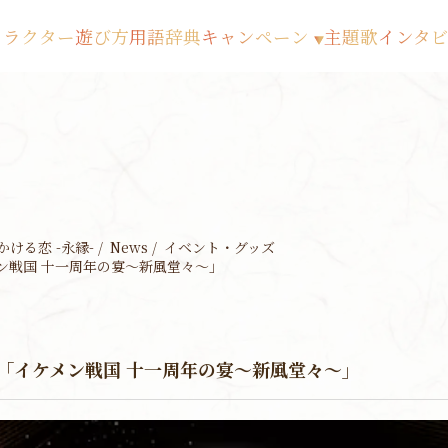
ャラクター
遊び方
用語辞典
キャンペーン
主題歌
インタ
▼
ける恋 -永縁-
News
イベント・グッズ
ン戦国 十一周年の宴～新風堂々～」
】「イケメン戦国 十一周年の宴～新風堂々～」