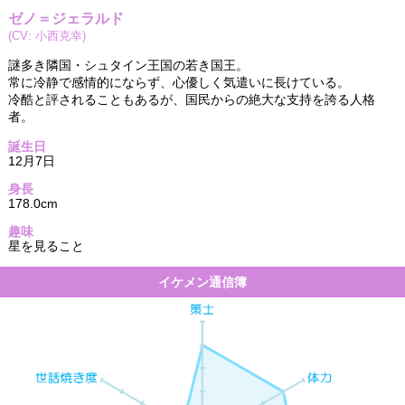
ゼノ＝ジェラルド
(CV: 小西克幸)
謎多き隣国・シュタイン王国の若き国王。
常に冷静で感情的にならず、心優しく気遣いに長けている。
冷酷と評されることもあるが、国民からの絶大な支持を誇る人格
者。
誕生日
12月7日
身長
178.0cm
趣味
星を見ること
イケメン通信簿