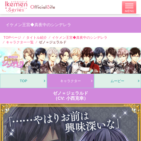
イケメン王宮◆真夜中のシンデレラ
TOPページ
タイトル紹介
イケメン王宮◆真夜中のシンデレラ
キャラクター一覧
ゼノ＝ジェラルド
TOP
キャラクター
ムービー
ゼノ＝ジェラルド
（CV: 小西克幸）