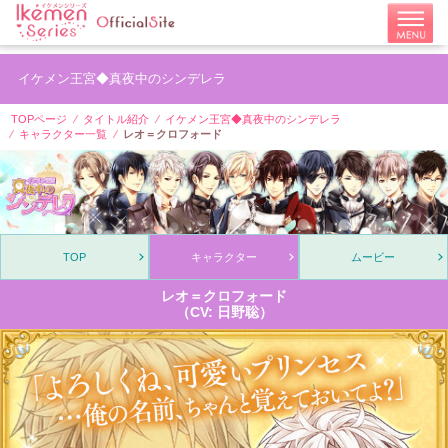
イケメン王宮◆真夜中のシンデレラ
TOPページ
タイトル紹介
イケメン王宮◆真夜中のシンデレラ
キャラクター一覧
レオ＝クロフォード
TOP
キャラクター
ムービー
レオ＝クロフォード
（CV: 日野聡）