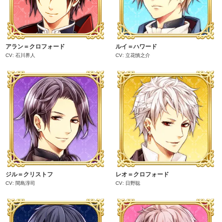
アラン＝クロフォード
ルイ＝ハワード
CV: 石川界人
CV: 立花慎之介
ジル＝クリストフ
レオ＝クロフォード
CV: 間島淳司
CV: 日野聡