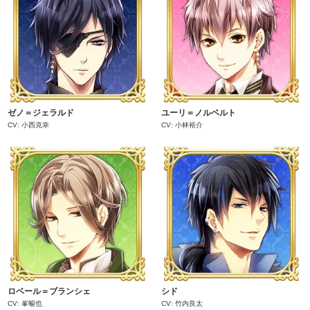
ゼノ＝ジェラルド
ユーリ＝ノルベルト
CV: 小西克幸
CV: 小林裕介
ロベール＝ブランシェ
シド
CV: 峯暢也
CV: 竹内良太