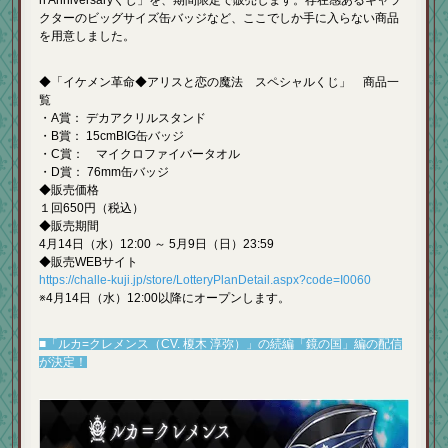
クターのビッグサイズ缶バッジなど、ここでしか手に入らない商品
を用意しました。
◆「イケメン革命◆アリスと恋の魔法 スペシャルくじ」 商品一
覧
・A賞： デカアクリルスタンド
・B賞： 15cmBIG缶バッジ
・C賞： マイクロファイバータオル
・D賞： 76mm缶バッジ
◆販売価格
１回650円（税込）
◆販売期間
4月14日（水）12:00 ～ 5月9日（日）23:59
◆販売WEBサイト
https://challe-kuji.jp/store/LotteryPlanDetail.aspx?code=I0060
※4月14日（水）12:00以降にオープンします。
■「ルカ=クレメンス（CV. 榎木 淳弥）」の続編「鏡の国」編の配信
が決定！