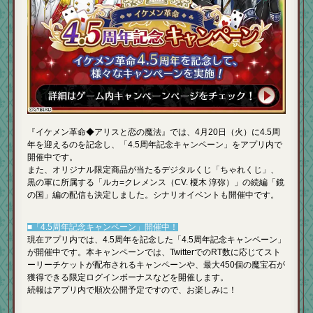
『イケメン革命◆アリスと恋の魔法』では、4月20日（火）に4.5周
年を迎えるのを記念し、「4.5周年記念キャンペーン」をアプリ内で
開催中です。
また、オリジナル限定商品が当たるデジタルくじ「ちゃれくじ」、
黒の軍に所属する「ルカ=クレメンス（CV. 榎木 淳弥）」の続編「鏡
の国」編の配信も決定しました。シナリオイベントも開催中です。
■「4.5周年記念キャンペーン」開催中！
現在アプリ内では、4.5周年を記念した「4.5周年記念キャンペーン」
が開催中です。本キャンペーンでは、TwitterでのRT数に応じてスト
ーリーチケットが配布されるキャンペーンや、最大450個の魔宝石が
獲得できる限定ログインボーナスなどを開催します。
続報はアプリ内で順次公開予定ですので、お楽しみに！