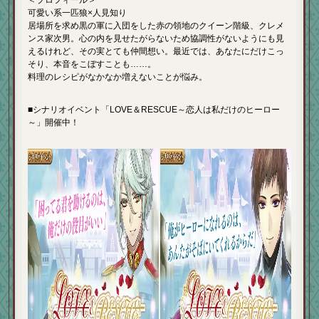
可愛い系一匹狼×人見知り
居場所を求め黒の軍に入団をした赤の領地のクイーン階級、クレメ
ンス家次男。心の内を見せたがらないため協調性がないようにも見
えるけれど、その実とても仲間想い。最近では、あなたにだけこっ
そり、本音をこぼすことも……。
料理のレシピがなかなか増えないことが悩み。
■シナリオイベント「LOVE＆RESCUE～恋人は私だけのヒーロー
～」開催中！