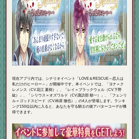
現在アプリ内では、シナリオイベント「LOVE＆RESCUE～恋人は
私だけのヒーロー～」が開催中です。本イベントでは、「ヨナ＝ク
レメンス（CV.花江 夏樹）」、「レイ＝ブラックウェル（CV.下野
紘）」、「シリウス＝オズワルド（CV.諏訪部 順一）」、「フェンリ
ル＝ゴッドスピード（CV.柿原 徹也）」の4人が登場します。ランキ
ング150位以内に入ると、あなたを守る騎士の彼アバターコーデが獲
得できます。