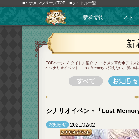
■イケメンシリーズTOP
■タイトル一覧
新着情報
ストー
新
TOPページ
タイトル紹介
イケメン革命◆アリス
シナリオイベント「Lost Memory～消えない、愛の
シナリオイベント「Lost Mem
2021/02/02