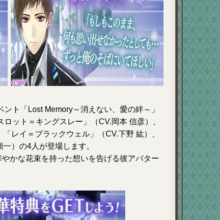
ト「Lost Memory～消えない、愛の絆～」
ロット＝キングスレー」（CV.岡本 信彦）、
、「レイ＝ブラックウェル」（CV.下野 紘）、
 順一）の4人が登場します。
華やかな花束を持った想いを告げる彼アバター