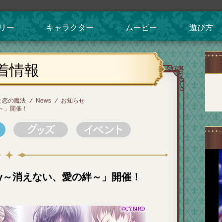
リー
キャラクター
ムービー
遊び方
着情報
と恋の魔法
News
お知らせ
絆～」開催！
ory～消えない、愛の絆～」開催！