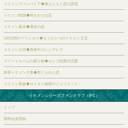
イケメンヴァンパイア◆偉人たちと恋の誘惑
イケメン戦国◆時をかける恋
イケメン幕末◆運命の恋
100日間のプリンセス◆もうひとつのイケメン王宮
イケメン王宮◆真夜中のシンデレラ
スイートルームの眠り姫◆セレブ的贅沢恋愛
新章イケメン大奥◆禁じられた恋
イケメン夜曲◆ロミオと秘密のジュリエット
イケメンシリーズファンクラブ（IFC）
トップ
無料会員登録