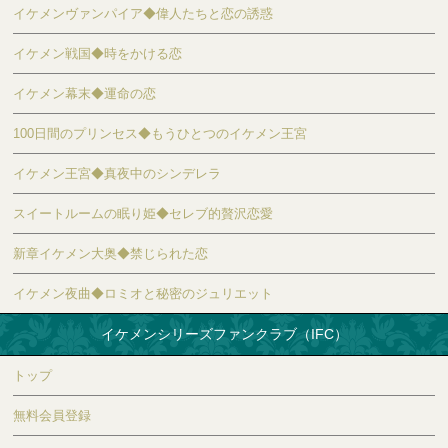
イケメンヴァンパイア◆偉人たちと恋の誘惑
イケメン戦国◆時をかける恋
イケメン幕末◆運命の恋
100日間のプリンセス◆もうひとつのイケメン王宮
イケメン王宮◆真夜中のシンデレラ
スイートルームの眠り姫◆セレブ的贅沢恋愛
新章イケメン大奥◆禁じられた恋
イケメン夜曲◆ロミオと秘密のジュリエット
イケメンシリーズファンクラブ（IFC）
トップ
無料会員登録