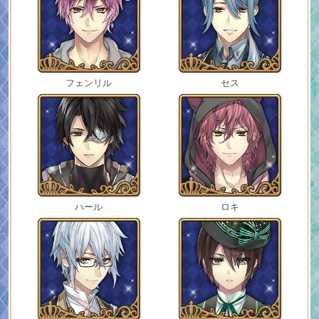
フェンリル
セス
ハール
ロキ