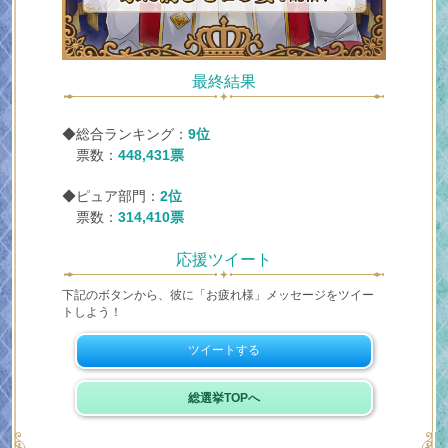
最終結果
◆総合ランキング：
9位
票数：
448,431票
◆ピュア部門：
2位
票数：
314,410票
応援ツイート
下記のボタンから、彼に「お疲れ様」メッセージをツイー
トしよう！
ツイートする
総選挙TOPへ