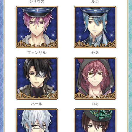
シリウス
ルカ
フェンリル
セス
ハール
ロキ