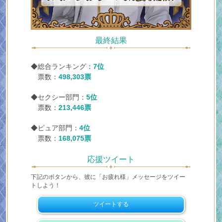
最終結果
◆総合ランキング：
7位
票数：
498,303票
◆セクシー部門：
5位
票数：
213,446票
◆ピュア部門：
4位
票数：
168,075票
応援ツイート
下記のボタンから、彼に「お疲れ様」メッセージをツイー
トしよう！
ツイートする