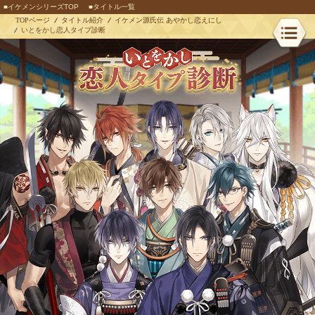
■イケメンシリーズTOP
■タイトル一覧
TOPページ
タイトル紹介
イケメン源氏伝 あやかし恋えにし
いとをかし恋人タイプ診断