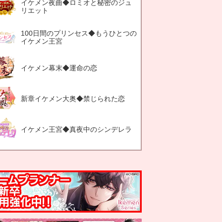
イケメン夜曲◆ロミオと秘密のジュ
リエット
100日間のプリンセス◆もうひとつの
イケメン王宮
イケメン幕末◆運命の恋
新章イケメン大奥◆禁じられた恋
イケメン王宮◆真夜中のシンデレラ