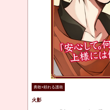
勇敢×頼れる護衛
火影