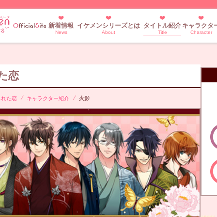
新着情報
イケメンシリーズとは
タイトル紹介
キャラクタ
News
About
Title
Character
た恋
られた恋
キャラクター紹介
火影