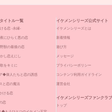
タイトル一覧
イケメンシリーズ公式サイト
ける恋 -永縁-
イケメンシリーズとは
闇夜にひらく悪の恋
新着情報
と野獣の最後の恋
遊び方
やかし恋えにし
メッセージ
の歌をキミに
プライバシーポリシー
ア◆偉人たちと恋の誘惑
コンテンツ利用ガイドライン
スと恋の魔法
運営会社
かける恋
イケメンシリーズファンクラブ（
の恋
トップ
セス◆もうひとつのイケメン王宮