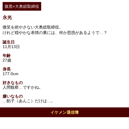
腹黒×大奥総取締役
永光
微笑を絶やさない大奥総取締役。
けれど穏やかな表情の裏には、何か思惑があるようで…？
誕生日
11月13日
年齢
27歳
身長
177.0cm
好きなもの
人間観察…ですかね。
嫌いなもの
…餡子（あんこ）だけは…。
イケメン通信簿