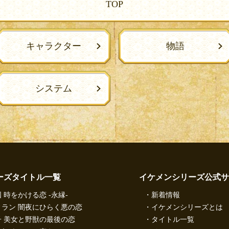
TOP
キャラクター
物語
システム
ーズタイトル一覧
イケメンシリーズ公式サ
 時をかける恋 -永縁-
新着情報
ラン 闇夜にひらく悪の恋
イケメンシリーズとは
 美女と野獣の最後の恋
タイトル一覧