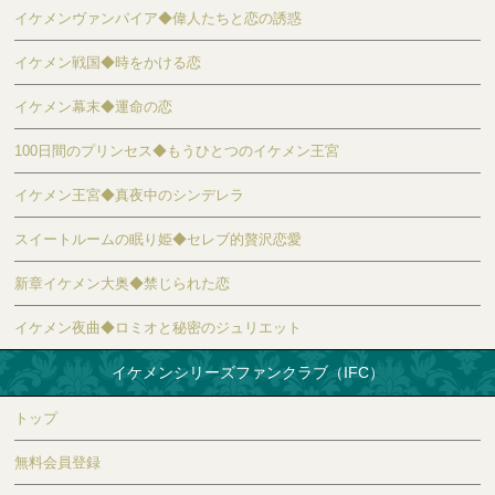
イケメンヴァンパイア◆偉人たちと恋の誘惑
イケメン戦国◆時をかける恋
イケメン幕末◆運命の恋
100日間のプリンセス◆もうひとつのイケメン王宮
イケメン王宮◆真夜中のシンデレラ
スイートルームの眠り姫◆セレブ的贅沢恋愛
新章イケメン大奥◆禁じられた恋
イケメン夜曲◆ロミオと秘密のジュリエット
イケメンシリーズファンクラブ（IFC）
トップ
無料会員登録