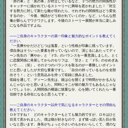
「赤の軍」と「黒の軍」が対立しているなど、２つの勢力の関係性が
キャッチーに描かれているストーリーに興味を惹かれました！「対立
する勢力に対して新たな敵が現れたら、それぞれの関係性はどう変化
するのか」「今後、物語がどう紡がれていくのか」など、いろんな想
像が膨らんでワクワクします。今後のストーリー展開が本当に楽しみ
になる作品ですよね。
――ご自身のキャラクターの第一印象と魅力的なポイントを教えてく
ださい。
「一見爽やかだけどじつは鬼畜」という性格が印象に残っています。
僕自身はそういった要素を持っていないので、演じるにあたってディ
ーン先生の「爽やか」と「ドS」のバランスを一番意識しました。とく
に恋愛関係に発展してからのセリフは、「甘さ」と「ドS」のせめぎあ
いで……（笑）。その２つのバランスを取るのが一番難しいポイント
だと思いましたが大切な要素ですし、「自分の持っているものを全部
出そう！」という意気込みを持って収録に挑みました。
収録を通して、ディーン先生は、彼は心を開くまで時間がかかる人な
んじゃないかと思いました。同時にそこが彼の魅力でもあるんじゃな
いでしょうか。人間関係の構築に慎重な分、心を開いてくれたら一番
信頼できる存在になると思うんです 。
――ご自身のキャラクター以外で気になるキャラクターとその理由も
教えてください。
ロキですね！ どのキャラクターもとても魅力的ですが、ロキはひと
目見て惹かれました。僕は猫が好きなので、まず猫っぽい見た目が良
いなと思います。身長がちょっと小さいのもかわいらしくて、僕のな