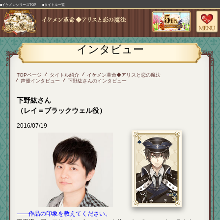
■イケメンシリーズTOP
■タイトル一覧
インタビュー
TOPページ
タイトル紹介
イケメン革命◆アリスと恋の魔法
声優インタビュー
下野紘さんのインタビュー
下野紘さん
（レイ＝ブラックウェル役）
2016/07/19
――作品の印象を教えてください。