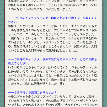
不思議の国のアリスというモチーフを使っているのに、キャラクター
の格好が軍服を着ているので、どういう風に組み合わせて繋がってい
くのかなというのが気になる作品だと思いました。
――ご自身のキャラクターの第一印象と魅力的なポイントを教えてく
ださい。
俺様クールというキャッチコピーがあったので、主人公に対してもク
ールな態度を貫くのかなと思えば、大分主人公を甘やかすセリフも多
かったので、クールなところをどう出していこうかなと悩みました。
「照れない」というキーワードがあったので、そこから役作りを固め
ていきました。キングというポジションでしっかりしていると思いき
や、無類の猫好きという可愛いところもあったり、完璧すぎない人間
というところも人間味があって魅力的だと思いました。
――ご自身のキャラクター以外で気になるキャラクターとその理由も
教えてください。
いろいろ気になるキャラクターはいるんですが、ロキとかフェンリル
は仲が良いので、いつから、どういういきさつで仲が良くなったのか
というのは気になりますね。でも、一番気になったのはセスです！収
録中にセスがオネエだと知って、自分も最近オネエ役を演じたばっか
りだったので余計に興味が湧きました（笑）
――今後期待する展開はありますか？
一番はゲームを多くの方にプレイしていただいて、みなさんに支持し
ていただけたらと思います。その結果出演者でイベントができたらい
いですね。クセのある方々が多いので(笑)、それでイベントがやれたら