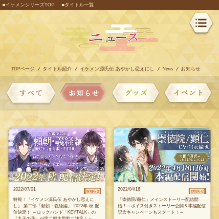
■イケメンシリーズTOP
■タイトル一覧
TOPページ
タイトル紹介
イケメン源氏伝 あやかし恋えにし
News
お知らせ
2022/07/01
2022/04/18
特報！『イケメン源氏伝 あやかし恋えに
「崇徳院/顕仁」メインストーリー配信開
し』 第二部「頼朝・義経編」 2022年 秋 配
始！～ボイス付きストーリー公開＆本編配信
信決定！ ～ロックバンド「KEYTALK」の
記念キャンペーンもスタート！～
『九天の花』が第二部主題歌に決定！～