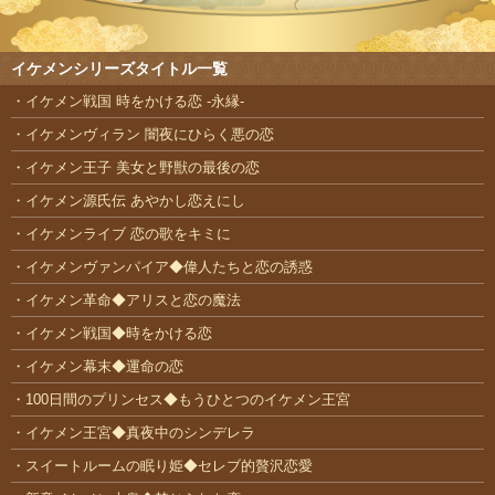
イケメンシリーズタイトル一覧
イケメン戦国 時をかける恋 -永縁-
イケメンヴィラン 闇夜にひらく悪の恋
イケメン王子 美女と野獣の最後の恋
イケメン源氏伝 あやかし恋えにし
イケメンライブ 恋の歌をキミに
イケメンヴァンパイア◆偉人たちと恋の誘惑
イケメン革命◆アリスと恋の魔法
イケメン戦国◆時をかける恋
イケメン幕末◆運命の恋
100日間のプリンセス◆もうひとつのイケメン王宮
イケメン王宮◆真夜中のシンデレラ
スイートルームの眠り姫◆セレブ的贅沢恋愛