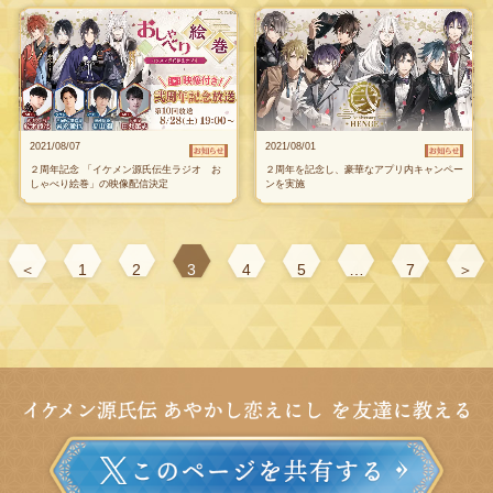
2021/08/07
2021/08/01
２周年記念 「イケメン源氏伝生ラジオ お
２周年を記念し、豪華なアプリ内キャンペー
しゃべり絵巻」の映像配信決定
ンを実施
＜
1
2
3
4
5
…
7
＞