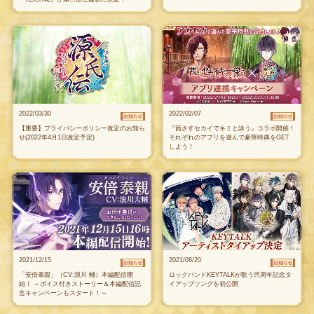
2022/03/30
2022/02/07
【重要】プライバシーポリシー改定のお知ら
『茜さすセカイでキミと詠う』コラボ開催！
せ(2022年4月1日改定予定)
それぞれのアプリを遊んで豪華特典をGET
しよう！
2021/12/15
2021/08/20
「安倍泰親」（CV:浪川 輔）本編配信開
ロックバンドKEYTALKが歌う弐周年記念タ
始！ ～ボイス付きストーリー＆本編配信記
イアップソングを初公開
念キャンペーンもスタート！～