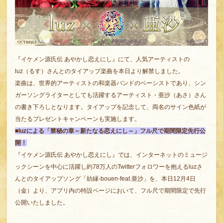
『イケメン源氏伝 あやかし恋えにし』にて、人気アーティストの
luz（るす）さんとのタイアップ楽曲を本日より解禁しました。
楽曲は、世界的アーティストの和楽器バンドのベーシストであり、シン
ガーソングライターとしても活躍するアーティスト・亜沙（あさ）さん
の書き下ろしとなります。タイアップを記念して、両名のサイン色紙が
当たるプレゼントキャンペーンも実施します。
■luzによる「禁秘の章～新たなる恋えにし～」フル尺で期間限定先行公
開！
『イケメン源氏伝 あやかし恋えにし』では、インターネットのミュージ
ックシーンを中心に活躍し約78万人のTwitterフォロワーを抱えるluzさ
んとのタイアップソング「紡縁-bouen-feat.亜沙」を、本日12月4日
（金）より、アプリ内の特設ページにおいて、フル尺で期間限定で先行
公開いたしました。