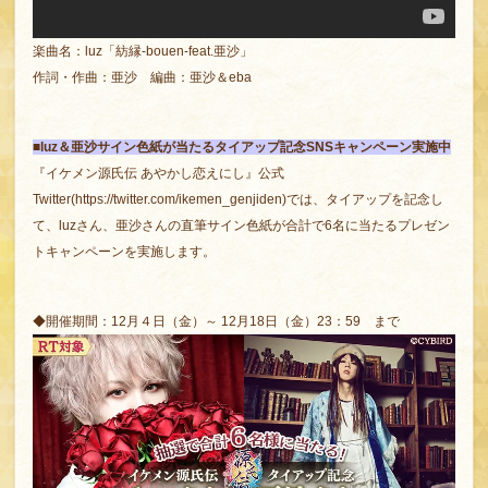
楽曲名：luz「紡縁-bouen-feat.亜沙」
作詞・作曲：亜沙 編曲：亜沙＆eba
■luz＆亜沙サイン色紙が当たるタイアップ記念SNSキャンペーン実施中
『イケメン源氏伝 あやかし恋えにし』公式
Twitter(
https://twitter.com/ikemen_genjiden
)では、タイアップを記念し
て、luzさん、亜沙さんの直筆サイン色紙が合計で6名に当たるプレゼン
トキャンペーンを実施します。
◆開催期間：12月４日（金）～ 12月18日（金）23：59 まで