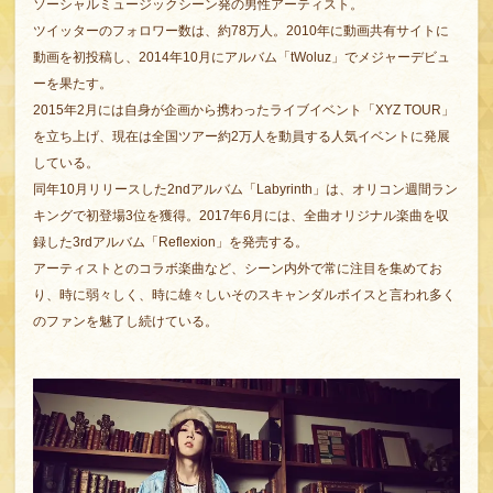
ソーシャルミュージックシーン発の男性アーティスト。
ツイッターのフォロワー数は、約78万人。2010年に動画共有サイトに
動画を初投稿し、2014年10月にアルバム「tWoluz」でメジャーデビュ
ーを果たす。
2015年2月には自身が企画から携わったライブイベント「XYZ TOUR」
を立ち上げ、現在は全国ツアー約2万人を動員する人気イベントに発展
している。
同年10月リリースした2ndアルバム「Labyrinth」は、オリコン週間ラン
キングで初登場3位を獲得。2017年6月には、全曲オリジナル楽曲を収
録した3rdアルバム「Reflexion」を発売する。
アーティストとのコラボ楽曲など、シーン内外で常に注目を集めてお
り、時に弱々しく、時に雄々しいそのスキャンダルボイスと言われ多く
のファンを魅了し続けている。