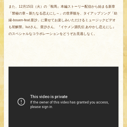
また、12月15日（火）の「鞍馬」本編ストーリー配信から始まる新章
「禁秘の章～新たなる恋えにし～」の世界観を、タイアップソング「紡
縁-bouen-feat.亜沙」に乗せてお楽しみいただけるミュージックビデオ
も初解禁。luzさん、亜沙さん、『イケメン源氏伝 あやかし恋えにし』
のスペシャルなコラボレーションをどうぞお見逃しなく。