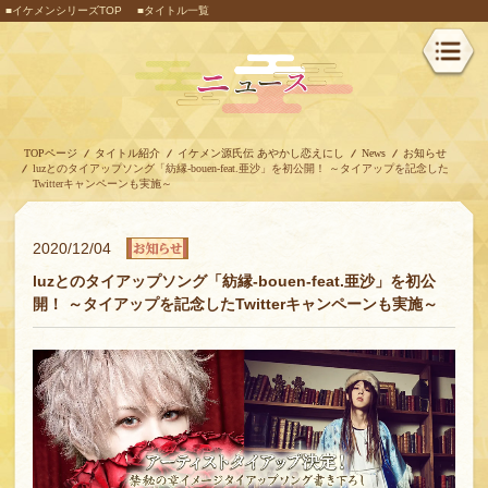
■イケメンシリーズTOP
■タイトル一覧
TOPページ
タイトル紹介
イケメン源氏伝 あやかし恋えにし
News
お知らせ
luzとのタイアップソング「紡縁-bouen-feat.亜沙」を初公開！ ～タイアップを記念した
Twitterキャンペーンも実施～
2020/12/04
luzとのタイアップソング「紡縁-bouen-feat.亜沙」を初公
開！ ～タイアップを記念したTwitterキャンペーンも実施～