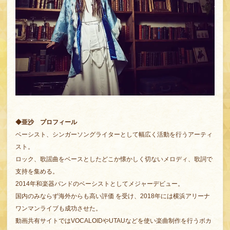
◆亜沙 プロフィール
ベーシスト、シンガーソングライターとして幅広く活動を行うアーティ
スト。
ロック、歌謡曲をベースとしたどこか懐かしく切ないメロディ、歌詞で
支持を集める。
2014年和楽器バンドのベーシストとしてメジャーデビュー。
国内のみならず海外からも高い評価 を受け、2018年には横浜アリーナ
ワンマンライブも成功させた。
動画共有サイトではVOCALOIDやUTAUなどを使い楽曲制作を行うボカ