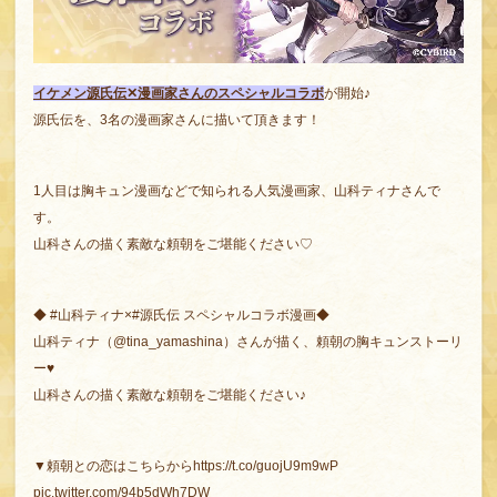
イケメン源氏伝✕漫画家さんのスペシャルコラボ
が開始♪
源氏伝を、3名の漫画家さんに描いて頂きます！
1人目は胸キュン漫画などで知られる人気漫画家、山科ティナさんで
す。
山科さんの描く素敵な頼朝をご堪能ください♡
◆
#山科ティナ
×
#源氏伝
スペシャルコラボ漫画◆
山科ティナ（
@tina_yamashina
）さんが描く、頼朝の胸キュンストーリ
ー♥
山科さんの描く素敵な頼朝をご堪能ください♪
▼頼朝との恋はこちらから
https://t.co/guojU9m9wP
pic.twitter.com/94b5dWh7DW