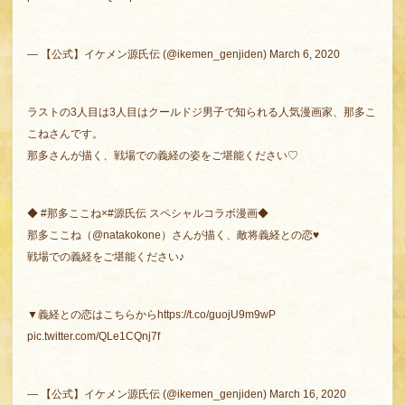
— 【公式】イケメン源氏伝 (@ikemen_genjiden)
March 6, 2020
ラストの3人目は3人目はクールドジ男子で知られる人気漫画家、那多こ
こねさんです。
那多さんが描く、戦場での義経の姿をご堪能ください♡
◆
#那多ここね
×
#源氏伝
スペシャルコラボ漫画◆
那多ここね（
@natakokone
）さんが描く、敵将義経との恋♥
戦場での義経をご堪能ください♪
▼義経との恋はこちらから
https://t.co/guojU9m9wP
pic.twitter.com/QLe1CQnj7f
— 【公式】イケメン源氏伝 (@ikemen_genjiden)
March 16, 2020