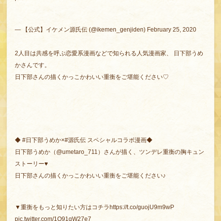
— 【公式】イケメン源氏伝 (@ikemen_genjiden)
February 25, 2020
2人目は共感を呼ぶ恋愛系漫画などで知られる人気漫画家、 日下部うめ
かさんです。
日下部さんの描くかっこかわいい重衡をご堪能ください♡
◆
#日下部うめか
×
#源氏伝
スペシャルコラボ漫画◆
日下部うめか（
@umetaro_711
）さんが描く、ツンデレ重衡の胸キュン
ストーリー♥
日下部さんの描くかっこかわいい重衡をご堪能ください♪
▼重衡をもっと知りたい方はコチラ
https://t.co/guojU9m9wP
pic.twitter.com/1Q91qW27e7