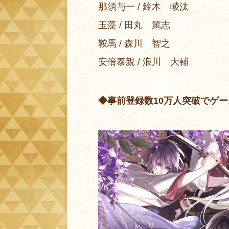
那須与一 / 鈴木 崚汰
玉藻 / 田丸 篤志
鞍馬 / 森川 智之
安倍泰親 / 浪川 大輔
◆事前登録数10万人突破でゲ