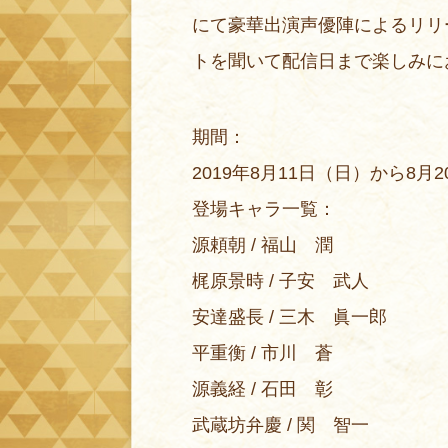
にて豪華出演声優陣によるリリ
トを聞いて配信日まで楽しみに
期間：
2019年8月11日（日）から8
登場キャラ一覧：
源頼朝 / 福山 潤
梶原景時 / 子安 武人
安達盛長 / 三木 眞一郎
平重衡 / 市川 蒼
源義経 / 石田 彰
武蔵坊弁慶 / 関 智一