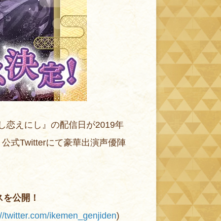
恋えにし』の配信日が2019年
Twitterにて豪華出演声優陣
スを公開！
://twitter.com/ikemen_genjiden
)