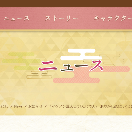
えにし
News
お知らせ
『イケメン源氏伝(げんじでん) あやかし恋(こい)え