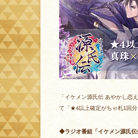
「イケメン源氏伝 あやかし恋
て「★4以上確定がちゃ札1回分
◆ラジオ番組「イケメン源氏伝生