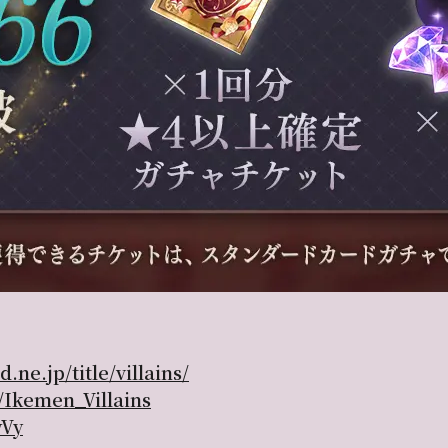
.ne.jp/title/villains/
m/Ikemen_Villains
wVy