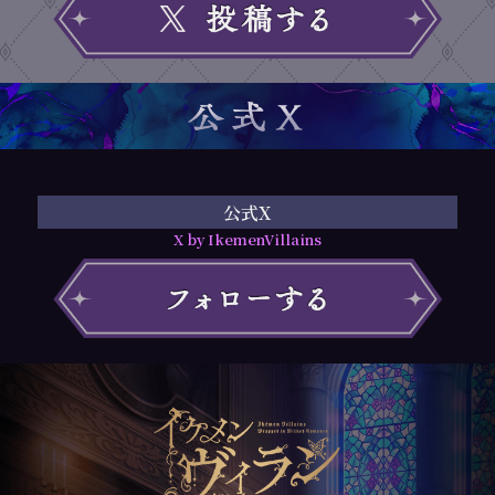
公式X
X by IkemenVillains