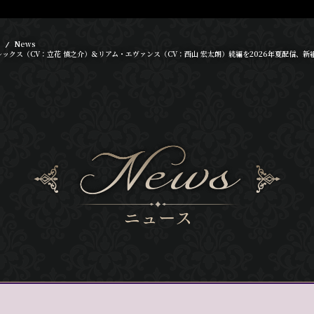
News
ックス（CV：立花 慎之介）＆リアム・エヴァンス（CV：西山 宏太朗）続編を2026年夏配信、新