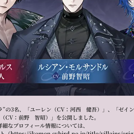
ラ”の3名、「ユーレン（CV：河西 健吾）」、「ゼイ
（CV：前野 智昭）」を公開しました。
や詳細なプロフィール情報については、
ト（
https://ikemen.cybird.ne.jp/title/villains/orig