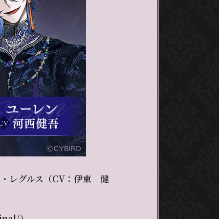
ン・レグルス（CV：伊東 健
inal/
）、