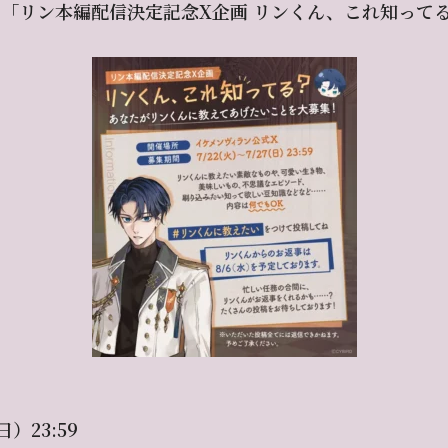
「リン本編配信決定記念X企画 リンくん、これ知って
）23:59