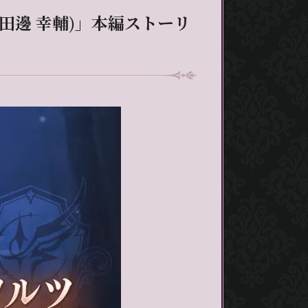
田邊 幸輔)」本編ストーリ