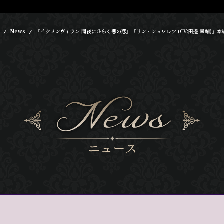
News
『イケメンヴィラン 闇夜にひらく悪の恋』「リン・シュワルツ (CV:田邊 幸輔)