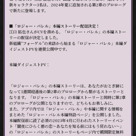
新キャラクター3名は、2024年夏に追加される第2章のプロローグ
で新たに登場します。
■「ロジャー・バレル」本編ストーリー配信決定！
江口 拓也さんがCVを務める、「ロジャー・バレル」の本編ストー
リーの配信が決定しました。
新組織“フォーゲル”の来訪から始まる「ロジャー・バレル」本編ダ
イジェストPVを絶賛公開中です。
本編ダイジェストPV：
「ロジャー・バレル」の本編ストーリーは、あなたがおとぎ師に
なって1週間経過後の第2章のプロローグから繋がるストーリーと
なります。「ロジャー・バレル」の本編ストーリーと同時に第2章
のプロローグが公開となりますので、どちらもお楽しみに。
また、アプリ内では「ロジャー・バレル」や本編に関する情報を
まとめた「ロジャー・バレル本編特設ページ」を公開しました。
本編配信前に読了必須の2023年4月に行われたストーリーイベン
ト「闇夜にひらく悪の恋～あなたを知る前にはもう戻れない～」
の「ロジャー・バレル」のストーリーもページ内で期間限定無料