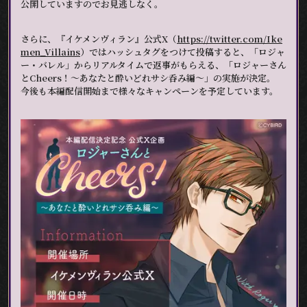
公開していますのでお見逃しなく。
さらに、『イケメンヴィラン』公式X（
https://twitter.com/Ike
men_Villains
）ではハッシュタグをつけて投稿すると、「ロジャ
ー・バレル」からリアルタイムで返事がもらえる、「ロジャーさん
とCheers！～あなたと酔いどれサシ呑み編～」の実施が決定。
今後も本編配信開始まで様々なキャンペーンを予定しています。