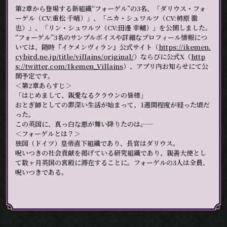
第2章から登場する新組織“フォーゲル”の3名、「ダリウス・フォ
ーゲル（CV:重松 千晴）」、「ニカ・シュワルツ（CV:柿原 徹
也）」、「リン・シュワルツ（CV:田邊 幸輔）」を公開しました。
“フォーゲル”3名のサンプルボイスや詳細なプロフィール情報につ
いては、随時『イケメンヴィラン』公式サイト（
https://ikemen.
cybird.ne.jp/title/villains/original/
）ならびに公式X（
http
s://twitter.com/Ikemen_Villains
）、アプリ内お知らせにて公
開予定です。
＜第2章あらすじ＞
「はじめまして、親愛なるクラウンの皆様」
おとぎ師としての罪深い生活が始まって、1週間程度が経った頃だ
った。
この英国に、真っ白な悪が舞い降りたのは――。
＜フォーゲルとは？＞
独国（ドイツ）皇帝直下組織であり、長官はダリウス。
呪いつきの社会貢献を掲げている研究組織であり、親善大使とし
て数ヶ月英国の宮殿に滞在することに。フォーゲルの3人は全員、
呪いつきである。